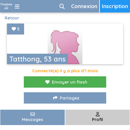
Connexion
Inscription
Retour
5
Tatthong, 53 ans
Connecté(e) il y a plus d'1 mois
Envoyer un flash
Partagez
Messages
Profil