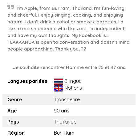
I'm Apple, from Buriram, Thailand. I'm fun-loving
and cheerful. I enjoy singing, cooking, and enjoying
nature. I don't drink alcohol or smoke cigarettes. I'd
like to meet someone who likes me. I'm independent
and have my own thoughts. My Facebook is...
TEAKAANDA is open to conversation and doesn't mind
people approaching. Thank you, ??
Je souhaite rencontrer Homme entre 25 et 47 ans
Langues parlées
Bilingue
Notions
Genre
Transgenre
Age
50 ans
Pays
Thaïlande
Région
Buri Ram