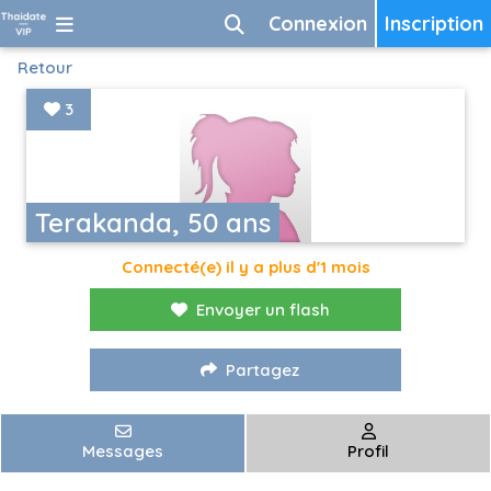
Connexion
Inscription
Retour
3
Terakanda, 50 ans
Connecté(e) il y a plus d'1 mois
Envoyer un flash
Partagez
Messages
Profil