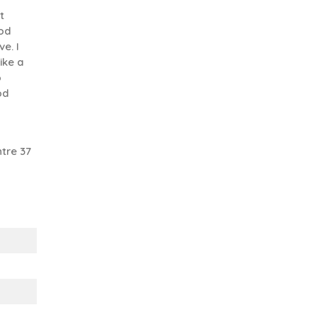
t
ood
ve. I
ike a
o
od
tre 37