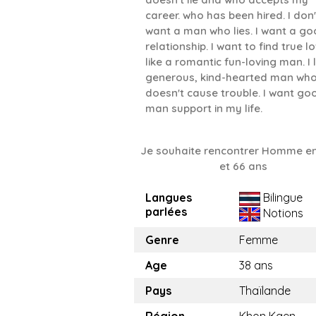
career. who has been hired. I don'
want a man who lies. I want a g
relationship. I want to find true lo
like a romantic fun-loving man. I l
generous, kind-hearted man wh
doesn't cause trouble. I want go
man support in my life.
Je souhaite rencontrer Homme en
et 66 ans
Langues
Bilingue
parlées
Notions
Genre
Femme
Age
38 ans
Pays
Thaïlande