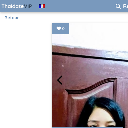
R
Retour
0