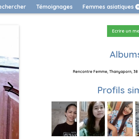
echercher
Témoignages
Femmes asiatiques
Ecrire un m
Albums
Rencontre Femme, Thanyaporn, 38 a
Profils si