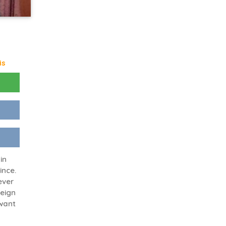
is
in
ince.
ever
reign
 want