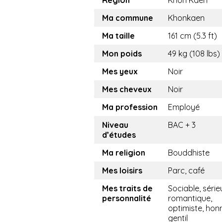
Région
Khon Kaen
Ma commune
Khonkaen
Ma taille
161 cm (5.3 ft)
Mon poids
49 kg (108 lbs)
Mes yeux
Noir
Mes cheveux
Noir
Ma profession
Employé
Niveau
BAC + 3
d’études
Ma religion
Bouddhiste
Mes loisirs
Parc, café
Mes traits de
Sociable, série
personnalité
romantique,
optimiste, hon
gentil