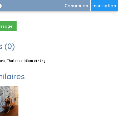
Connexion
Inscription
essage
 (0)
ns, Thaïlande, 161cm et 49kg
milaires