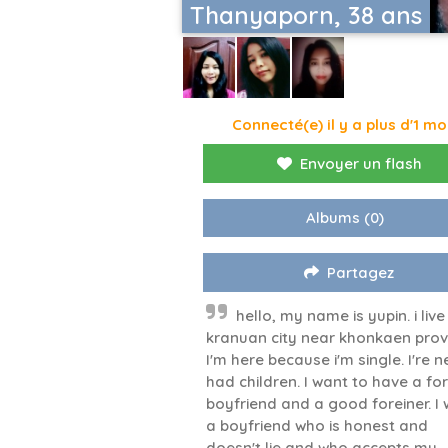
Thanyaporn, 38 ans
Connecté(e) il y a plus d'1 mo
Envoyer un flash
Albums
(0)
Partagez
hello, my name is yupin. i live 
kranuan city near khonkaen prov
I'm here because i'm single. I're n
had children. I want to have a fo
boyfriend and a good foreiner. I
a boyfriend who is honest and
doesn't lie and who accepts my