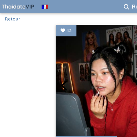
R
Retour
43