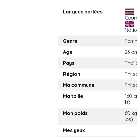
Langues parlées
Cour
Noti
Genre
Fem
Age
23 an
Pays
Thaï
Région
Phits
Ma commune
Phits
Ma taille
160 c
ft)
Mon poids
60 kg
lbs)
Mes yeux