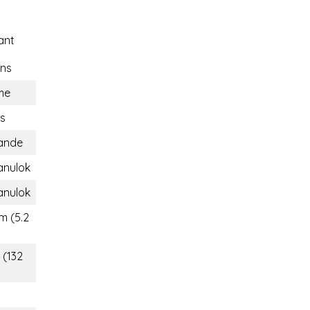
ant
ons
me
s
lande
anulok
anulok
m (5.2
 (132