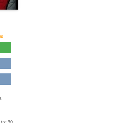
is
s,
.
tre 30