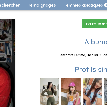
echercher
Témoignages
Femmes asiatiques
Ecrire un m
Albums
Rencontre Femme, Tharilka, 23 an
Profils si