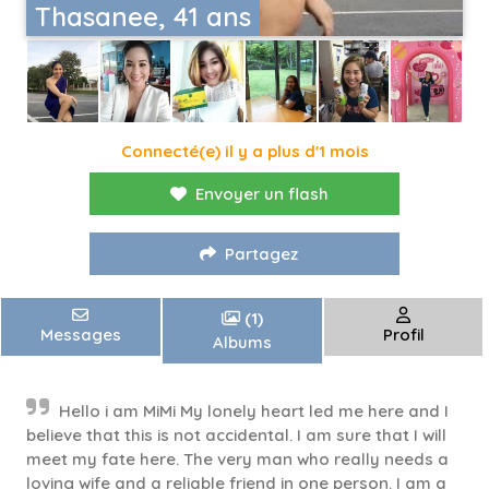
Thasanee, 41 ans
Connecté(e) il y a plus d'1 mois
Envoyer un flash
Partagez
(1)
Messages
Profil
Albums
Hello i am MiMi My lonely heart led me here and I
believe that this is not accidental. I am sure that I will
meet my fate here. The very man who really needs a
loving wife and a reliable friend in one person. I am a