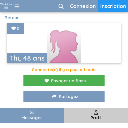
Connexion
Inscription
Retour
0
Thi, 48 ans
Connecté(e) il y a plus d'1 mois
Envoyer un flash
Partagez
Messages
Profil