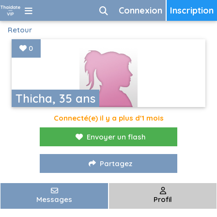
Connexion
Inscription
Retour
0
Thicha, 35 ans
Connecté(e) il y a plus d'1 mois
Envoyer un flash
Partagez
Messages
Profil