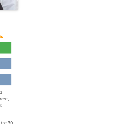
is
nd
nest,
.
tre 30