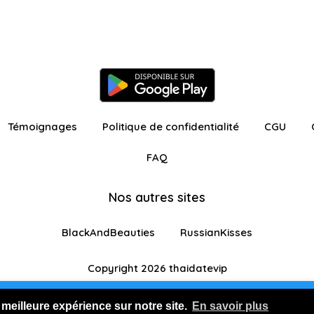
Témoignages
Politique de confidentialité
CGU
FAQ
Nos autres sites
BlackAndBeauties
RussianKisses
Copyright 2026 thaidatevip
ur avec fonctionnalités restreintes
Je m'inscris GR
 meilleure expérience sur notre site.
En savoir plus