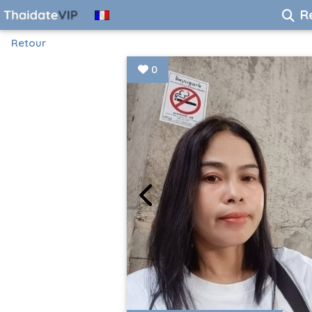
R
Retour
0