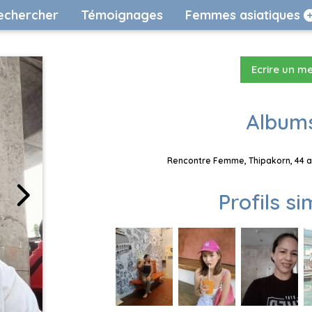
echercher
Témoignages
Femmes asiatiques
Ecrire un m
Albums
Rencontre Femme, Thipakorn, 44 an
Profils si