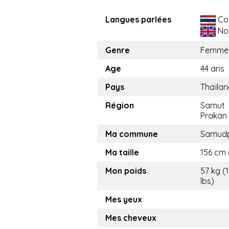
Langues parlées
Co
No
Genre
Femme
Age
44 ans
Pays
Thaïla
Région
Samut
Prakan
Ma commune
Samud
Ma taille
156 cm (
Mon poids
57 kg (
lbs)
Mes yeux
Mes cheveux