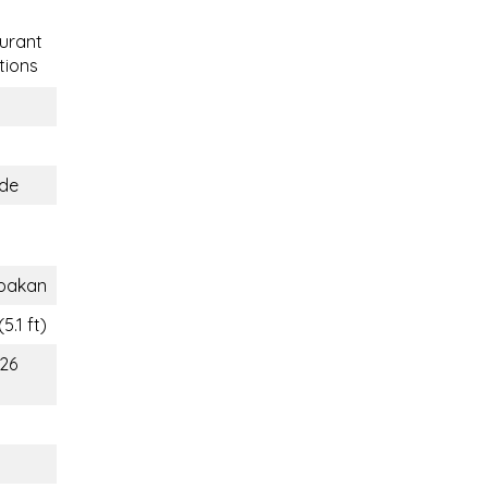
urant
tions
nde
pakan
5.1 ft)
126