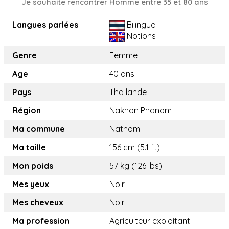
Je souhaite rencontrer Homme entre 35 et 80 ans
Langues parlées
Bilingue
Notions
Genre
Femme
Age
40 ans
Pays
Thaïlande
Région
Nakhon Phanom
Ma commune
Nathom
Ma taille
156 cm (5.1 ft)
Mon poids
57 kg (126 lbs)
Mes yeux
Noir
Mes cheveux
Noir
Ma profession
Agriculteur exploitant