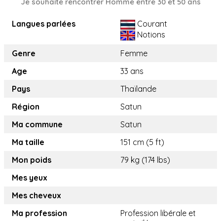
Je souhaite rencontrer Homme entre 30 et 50 ans
Langues parlées
Courant
Notions
Genre
Femme
Age
33 ans
Pays
Thaïlande
Région
Satun
Ma commune
Satun
Ma taille
151 cm (5 ft)
Mon poids
79 kg (174 lbs)
Mes yeux
Mes cheveux
Ma profession
Profession libérale et