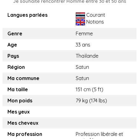
Je souhaite rencontrer Homme entre 30 et 50 ans
Langues parlées
Courant
Notions
Genre
Femme
Age
33 ans
Pays
Thaïlande
Région
Satun
Ma commune
Satun
Ma taille
151 cm (5 ft)
Mon poids
79 kg (174 lbs)
Mes yeux
Mes cheveux
Ma profession
Profession libérale et