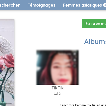
echercher
Témoignages
Femmes asiatiques
Ecrire un m
Albums
TikTik
2
Rencontre Femme, Tik tik, 48 ans