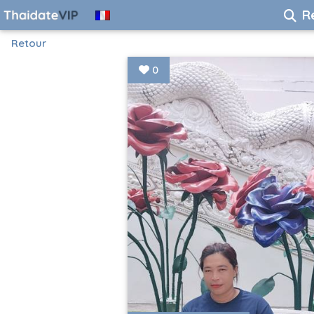
R
Retour
0