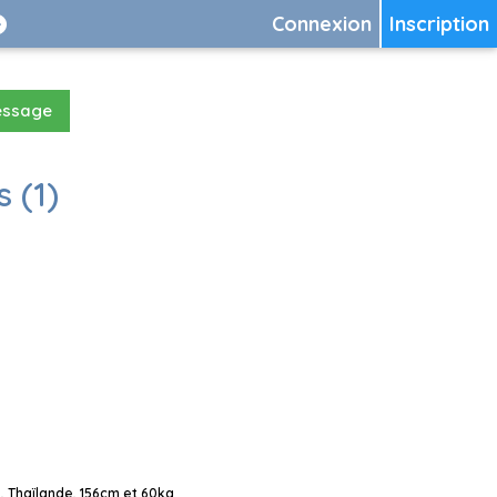
Connexion
Inscription
essage
 (1)
, Thaïlande, 156cm et 60kg