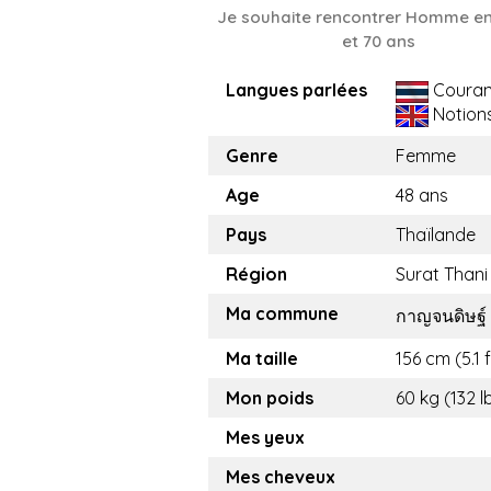
Je souhaite rencontrer Homme en
et 70 ans
Langues parlées
Couran
Notion
Genre
Femme
Age
48 ans
Pays
Thaïlande
Région
Surat Thani
Ma commune
กาญจนดิษฐ์
Ma taille
156 cm (5.1 f
Mon poids
60 kg (132 l
Mes yeux
Mes cheveux