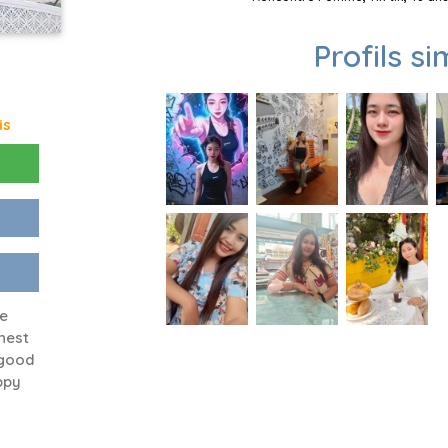
Profils si
is
ve
nest
 good
ppy