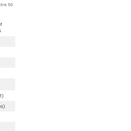
tre 50
t
s
t)
bs)