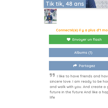
Tik tik, 48 ans
Connecté(e) il y a plus d'1 mo
Envoyer un flash
Albums
(1)
Partagez
I like to have friends and ha
sincere love. I am ready to be ho
and walk with you. And create a
future in the future And like a ha
life