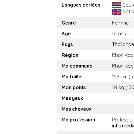
Langues parlées
Cour
Noti
Genre
Femme
Age
51 ans
Pays
Thaïlande
Région
Khon Kae
Ma commune
Khon Kae
Ma taille
155 cm (5.
Mon poids
59 kg (130
Mes yeux
Mes cheveux
Ma profession
Professio
intermédi