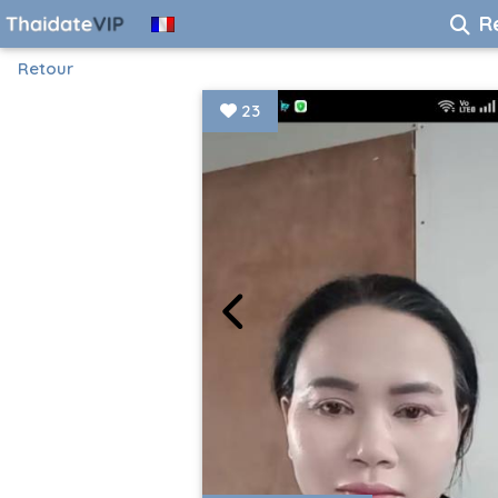
R
Retour
23