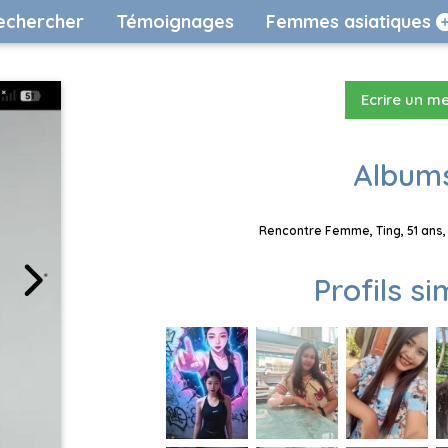
echercher
Témoignages
Femmes asiatiques
Ecrire un m
Albums
Rencontre Femme, Ting, 51 ans,
Profils si