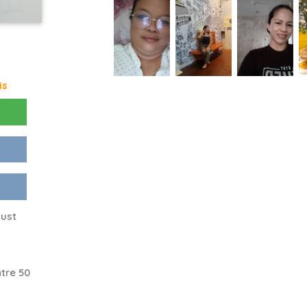
is
just
tre 50