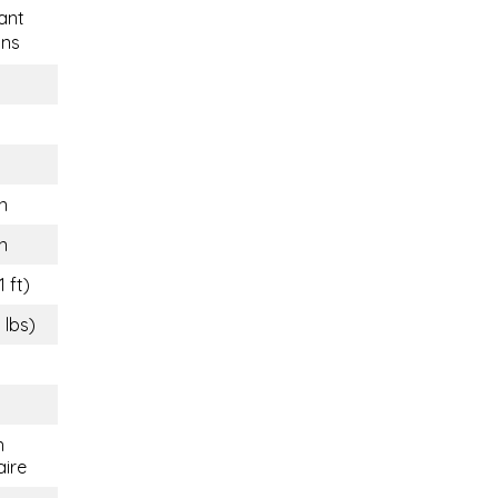
ant
ons
n
n
1 ft)
 lbs)
n
aire