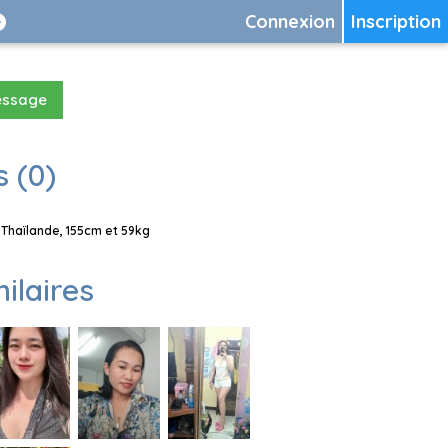
Connexion
Inscription
essage
 (0)
 Thaïlande, 155cm et 59kg
milaires