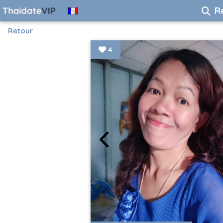
R
Retour
4