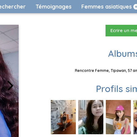
echercher
Témoignages
Femmes asiatiques
Ecrire un m
Albums
Rencontre Femme, Tipawan, 57 ans
Profils si