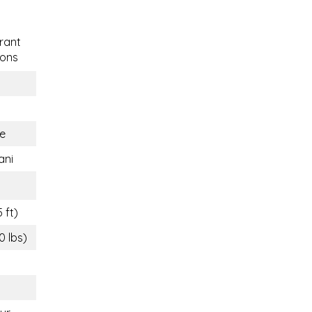
rant
ons
e
ani
 ft)
0 lbs)