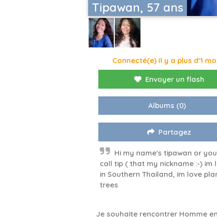
Tipawan, 57 ans
Connecté(e) il y a plus d'1 mo
Envoyer un flash
Albums
(0)
Partagez
Hi my name's tipawan or you
call tip ( that my nickname :⁠-⁠) im 
in Southern Thailand, im love pla
trees
Je souhaite rencontrer Homme en