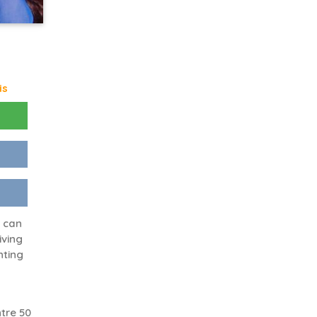
is
 can
living
nting
tre 50