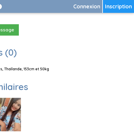
Connexion
Inscription
essage
 (0)
, Thaïlande, 153cm et 50kg
milaires