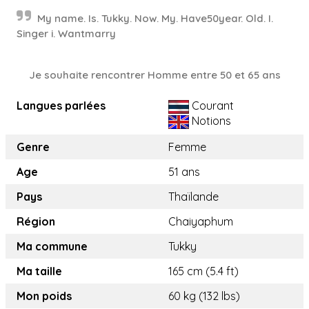
My name. Is. Tukky. Now. My. Have50year. Old. I.
Singer i. Wantmarry
Je souhaite rencontrer Homme entre 50 et 65 ans
Langues parlées
Courant
Notions
Genre
Femme
Age
51 ans
Pays
Thaïlande
Région
Chaiyaphum
Ma commune
Tukky
Ma taille
165 cm (5.4 ft)
Mon poids
60 kg (132 lbs)