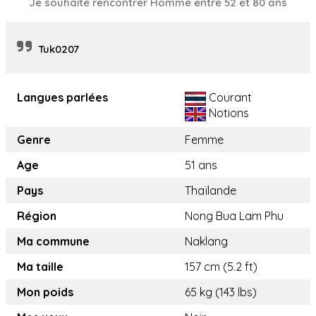
Je souhaite rencontrer Homme entre 52 et 80 ans
Tuk0207
Langues parlées
Courant
Notions
Genre
Femme
Age
51 ans
Pays
Thaïlande
Région
Nong Bua Lam Phu
Ma commune
Naklang
Ma taille
157 cm (5.2 ft)
Mon poids
65 kg (143 lbs)