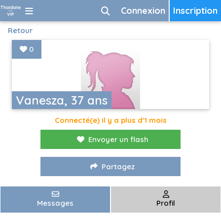
Connexion
Inscription
Retour
0
Vanesza, 37 ans
Connecté(e) il y a plus d'1 mois
Envoyer un flash
Partagez
Messages
Profil