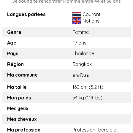
Je souhaite rencontrer Homme entre 44 et 58 ans
Langues parlées
Courant
Notions
Genre
Femme
Age
47 ans
Pays
Thaïlande
Région
Bangkok
Ma commune
สายไหม
Ma taille
160 cm (5.2 ft)
Mon poids
54 kg (119 lbs)
Mes yeux
Mes cheveux
Ma profession
Profession libérale et