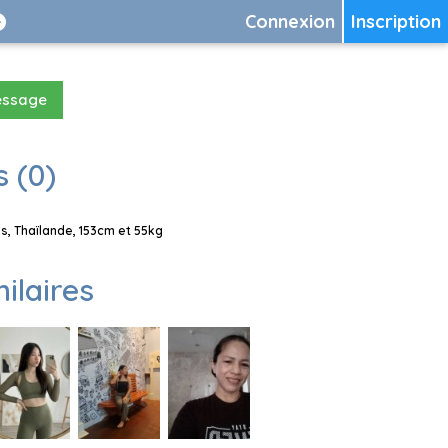
Connexion
Inscription
essage
 (0)
, Thaïlande, 153cm et 55kg
milaires