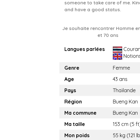
someone to take care of me. Kin
and have a good status.
Je souhaite rencontrer Homme en
et 70 ans
Langues parlées
Couran
Notion
Genre
Femme
Age
43 ans
Pays
Thaïlande
Région
Bueng Kan
Ma commune
Bueng Kan
Ma taille
153 cm (5 ft
Mon poids
55 kg (121 l