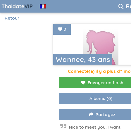
R
Retour
0
Wannee, 43 ans
Connecté(e) il y a plus d'1 mo
Envoyer un flash
Albums
(0)
Partagez
Nice to meet you. I want