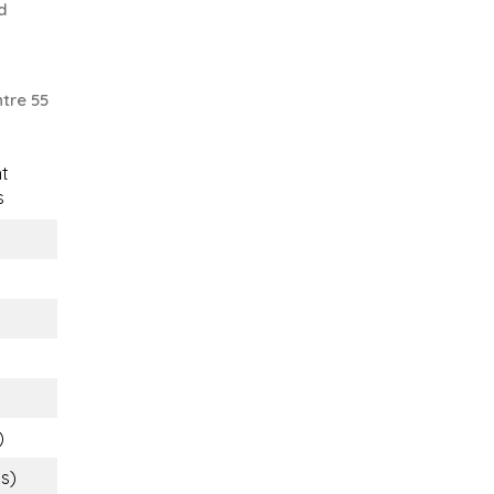
d
tre 55
t
s
)
bs)