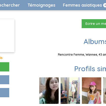
echercher
Témoignages
Femmes asiatiques
Ecrire un m
Albums
Rencontre Femme, Wannee, 43 ans
is
Profils si