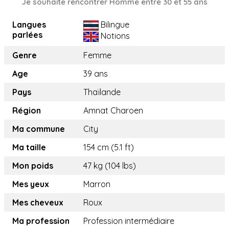
Je souhaite rencontrer Homme entre 30 et 55 ans
Langues
Bilingue
parlées
Notions
Genre
Femme
Age
39 ans
Pays
Thaïlande
Région
Amnat Charoen
Ma commune
City
Ma taille
154 cm (5.1 ft)
Mon poids
47 kg (104 lbs)
Mes yeux
Marron
Mes cheveux
Roux
Ma profession
Profession intermédiaire