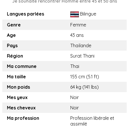
Je souhaite rencontrer Homme entre 45 et 50 ans
Langues parlées
Bilingue
Genre
Femme
Age
43 ans
Pays
Thaïlande
Région
Surat Thani
Ma commune
Thai
Ma taille
155 cm (5.1 ft)
Mon poids
64 kg (141 lbs)
Mes yeux
Noir
Mes cheveux
Noir
Ma profession
Profession libérale et
assimilé