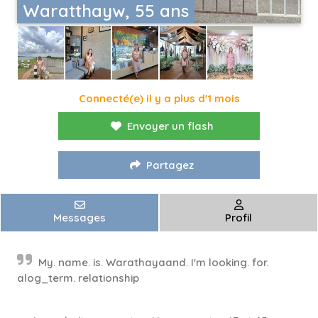
Waratthayw, 55 ans
Connecté(e) il y a plus d'1 mois
Envoyer un flash
Partagez
Messages
Profil
My. name. is. Warathayaand. I'm looking. for.
alog_term. relationship