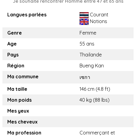
Je souhaite rencontrer Homme entre 47 et 65 ans
Langues parlées
Courant
Notions
Genre
Femme
Age
55 ans
Pays
Thaïlande
Région
Bueng Kan
Ma commune
เซกา
Ma taille
146 cm (4.8 ft)
Mon poids
40 kg (88 lbs)
Mes yeux
Mes cheveux
Ma profession
Commerçant et