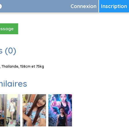
Connexion
Inscription
essage
 (0)
 Thaïlande, 158cm et 75kg
milaires