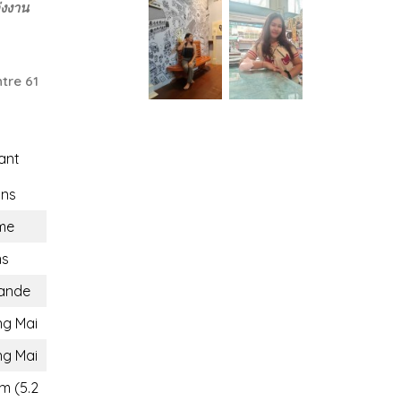
่งงาน
tre 61
ant
ons
me
ns
lande
ng Mai
ng Mai
m (5.2