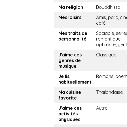
Ma religion
Bouddhiste
Mes loisirs
Amis, parc, ci
café
Mes traits de
Sociable, série
personnalité
romantique,
optimiste, gent
J’aime ces
Classique
genres de
musique
Je lis
Romans, poè
habituellement
Ma cuisine
Thailandaïse
favorite
J’aime ces
Autre
activités
physiques