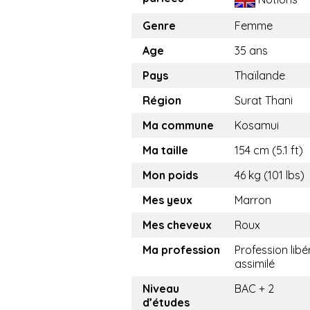
Genre
Femme
Age
35 ans
Pays
Thaïlande
Région
Surat Thani
Ma commune
Kosamui
Ma taille
154 cm (5.1 ft)
Mon poids
46 kg (101 lbs)
Mes yeux
Marron
Mes cheveux
Roux
Ma profession
Profession libé
assimilé
Niveau
BAC + 2
d’études