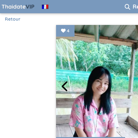
R
Retour
4