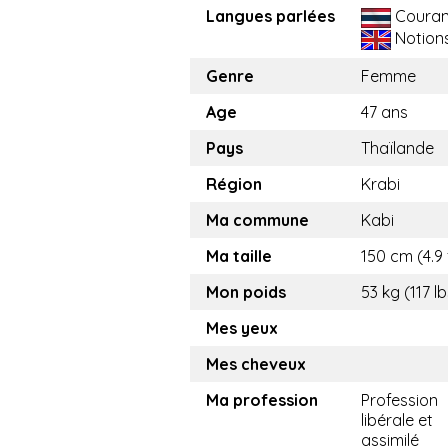
Langues parlées
Couran
Notion
Genre
Femme
Age
47 ans
Pays
Thaïlande
Région
Krabi
Ma commune
Kabi
Ma taille
150 cm (4.9 
Mon poids
53 kg (117 lb
Mes yeux
Mes cheveux
Ma profession
Profession
libérale et
assimilé