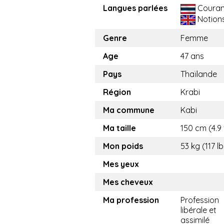
Langues parlées
Couran
Notion
Genre
Femme
Age
47 ans
Pays
Thaïlande
Région
Krabi
Ma commune
Kabi
Ma taille
150 cm (4.9 
Mon poids
53 kg (117 lb
Mes yeux
Mes cheveux
Ma profession
Profession
libérale et
assimilé