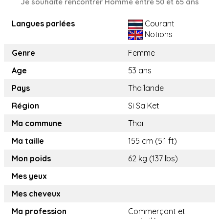
Je souhaite rencontrer Homme entre 50 et 65 ans
Langues parlées
Courant
Notions
Genre
Femme
Age
53 ans
Pays
Thaïlande
Région
Si Sa Ket
Ma commune
Thai
Ma taille
155 cm (5.1 ft)
Mon poids
62 kg (137 lbs)
Mes yeux
Mes cheveux
Ma profession
Commerçant et