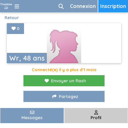
Connexion
Inscription
Retour
0
Wr, 48 ans
Connecté(e) il y a plus d'1 mois
Envoyer un flash
Partagez
Messages
Profil