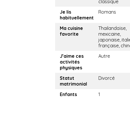
classique
Je lis
Romans
habituellement
Ma cuisine
Thailandaïse,
favorite
mexicaine,
japonaise, ital
française, chin
J’aime ces
Autre
activités
physiques
Statut
Divorcé
matrimonial
Enfants
1