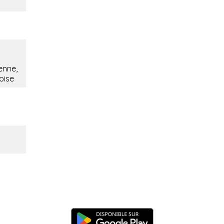
ienne,
oise