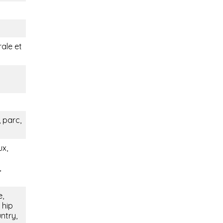
rale et
 parc,
ux,
,
e,
 hip
ntry,