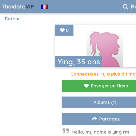
R
Retour
0
Ying, 35 ans
Connecté(e) il y a plus d'1 mo
Envoyer un flash
Albums
(1)
Partagez
Hello, my name is ying I'm