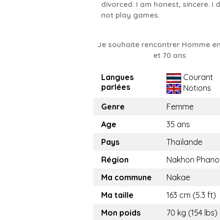
divorced. I am honest, sincere. I 
not play games.
Je souhaite rencontrer Homme en
et 70 ans
Langues
Courant
parlées
Notions
Genre
Femme
Age
35 ans
Pays
Thaïlande
Région
Nakhon Phan
Ma commune
Nakae
Ma taille
163 cm (5.3 ft)
Mon poids
70 kg (154 lbs)