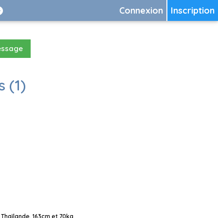
Connexion
Inscription
essage
 (1)
 Thaïlande, 163cm et 70kg