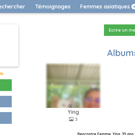
echercher
Témoignages
Femmes asiatiques
Ecrire un m
Albums
is
Ying
3
Rencontre Femme, Ying, 35 ans,