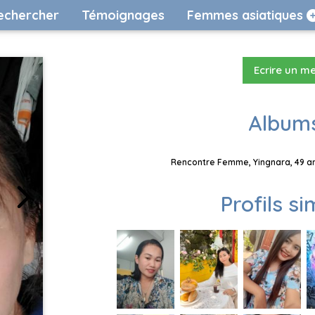
echercher
Témoignages
Femmes asiatiques
Ecrire un m
Albums
Rencontre Femme, Yingnara, 49 an
Profils si