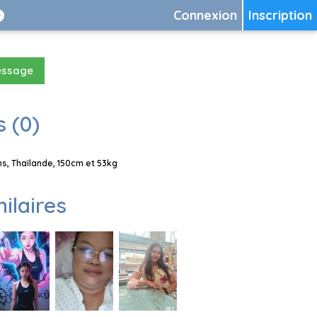
Connexion
Inscription
essage
 (0)
s, Thaïlande, 150cm et 53kg
milaires