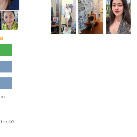
is
am
tre 40