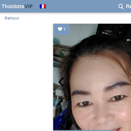
R
Retour
1