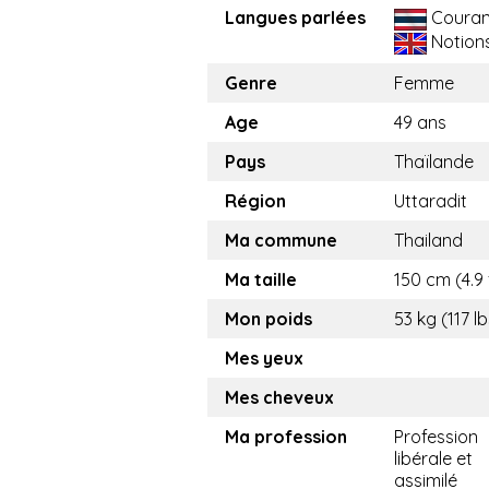
Langues parlées
Couran
Notion
Genre
Femme
Age
49 ans
Pays
Thaïlande
Région
Uttaradit
Ma commune
Thailand
Ma taille
150 cm (4.9 
Mon poids
53 kg (117 lb
Mes yeux
Mes cheveux
Ma profession
Profession
libérale et
assimilé