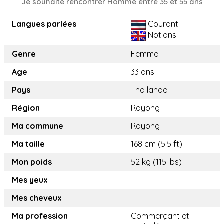
Je souhaite rencontrer Homme entre 35 et 55 ans
Langues parlées
Courant
Notions
Genre
Femme
Age
33 ans
Pays
Thaïlande
Région
Rayong
Ma commune
Rayong
Ma taille
168 cm (5.5 ft)
Mon poids
52 kg (115 lbs)
Mes yeux
Mes cheveux
Ma profession
Commerçant et