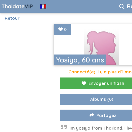
R
Retour
0
Yosiya, 60 ans
Connecté(e) il y a plus d'1 mo
Envoyer un flash
Albums
(0)
Partagez
Im yosiya from Thailand. I liv