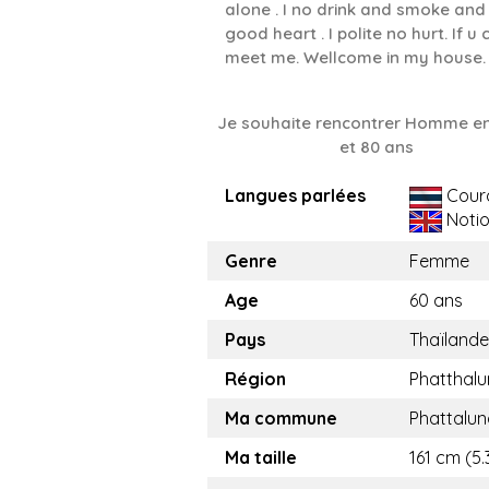
alone . I no drink and smoke and
good heart . I polite no hurt. If u
meet me. Wellcome in my house. 
Je souhaite rencontrer Homme en
et 80 ans
Langues parlées
Cour
Noti
Genre
Femme
Age
60 ans
Pays
Thaïlande
Région
Phatthal
Ma commune
Phattalun
Ma taille
161 cm (5.3