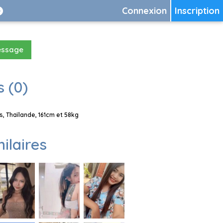
Connexion
Inscription
essage
 (0)
, Thaïlande, 161cm et 58kg
milaires