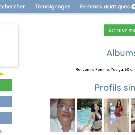
echercher
Témoignages
Femmes asiatiques
Ecrire un m
Albums
Rencontre Femme, Yosiya, 60 ans
is
Profils si
e