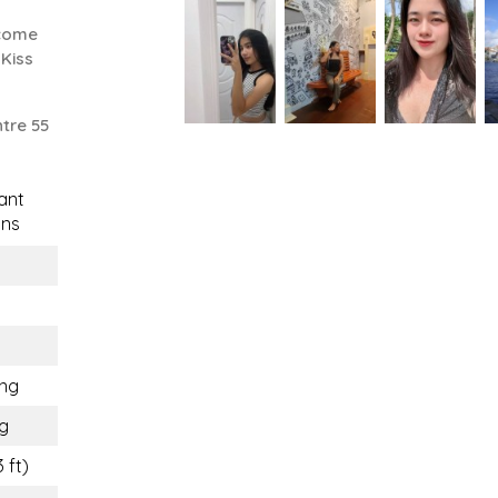
 come
Kiss
tre 55
ant
ons
ung
g
 ft)