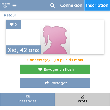
Connexion
Inscription
Retour
0
Xid, 42 ans
Connecté(e) il y a plus d'1 mois
Envoyer un flash
Partagez
Messages
Profil