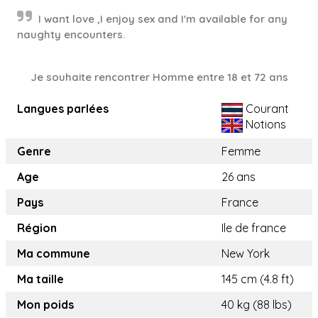
I want love ,I enjoy sex and I'm available for any
naughty encounters.
Je souhaite rencontrer Homme entre 18 et 72 ans
Langues parlées
Courant
Notions
Genre
Femme
Age
26 ans
Pays
France
Région
Ile de france
Ma commune
New York
Ma taille
145 cm (4.8 ft)
Mon poids
40 kg (88 lbs)