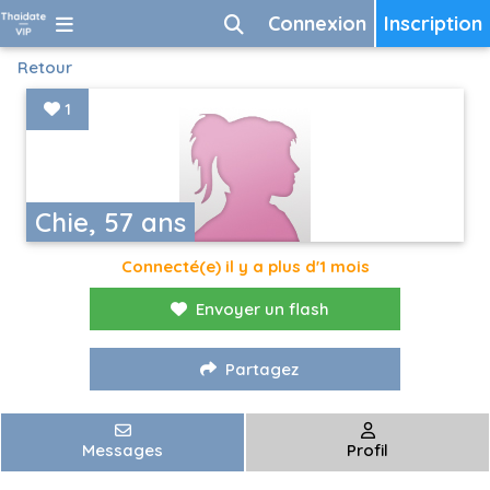
Connexion
Inscription
Retour
1
Chie, 57 ans
Connecté(e) il y a plus d'1 mois
Envoyer un flash
Partagez
Messages
Profil