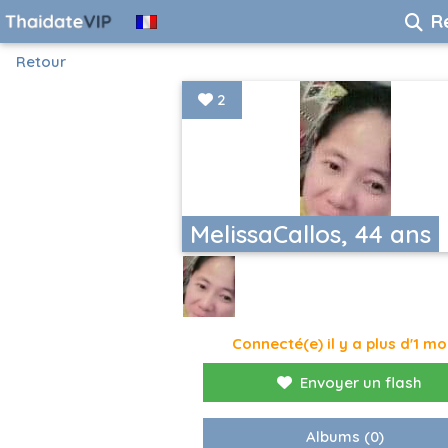
R
Retour
2
MelissaCallos, 44 ans
Connecté(e) il y a plus d'1 mo
Envoyer un flash
Albums
(0)