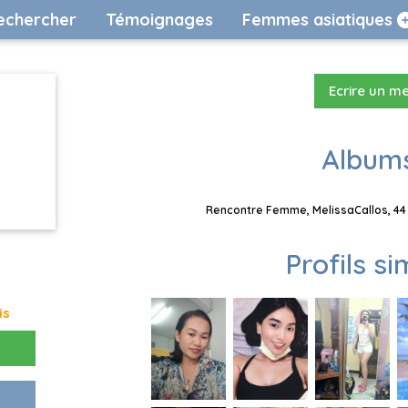
echercher
Témoignages
Femmes asiatiques
Ecrire un m
Albums
Rencontre Femme, MelissaCallos, 44 a
Profils si
is