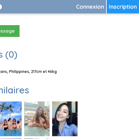
Connexion
Inscription
essage
 (0)
ns, Philippines, 217cm et 46kg
milaires