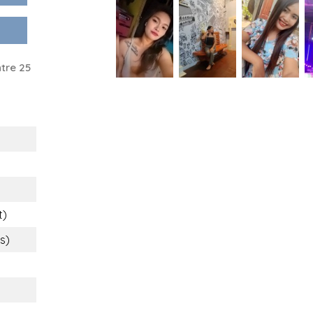
tre 25
t)
bs)