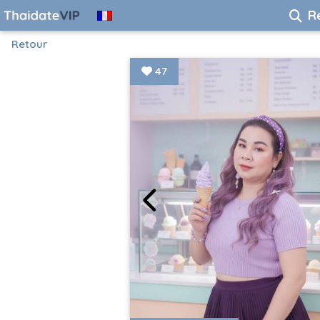
R
Retour
47