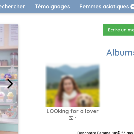
echercher
Témoignages
Femmes asiatiques
Ecrire un m
Albums
LOOking for a lover
1
Rencontre Femme, บุดดี, 56 ans,