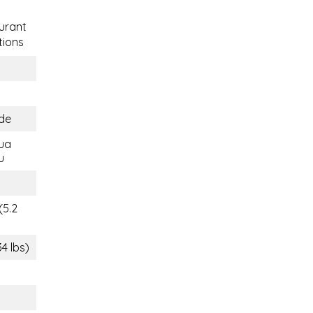
urant
ions
de
ua
u
(5.2
34 lbs)