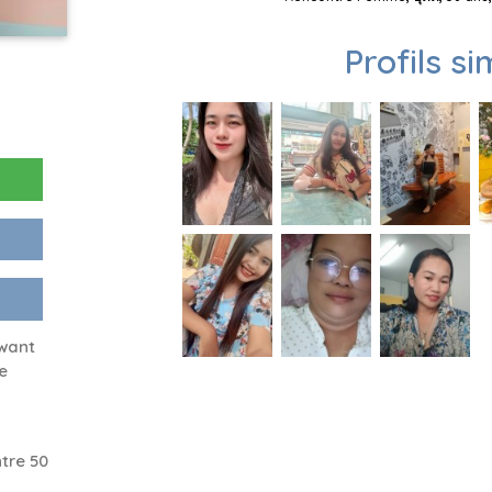
Profils si
 want
e
tre 50