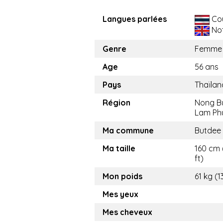
Langues parlées
Co
Not
Genre
Femme
Age
56 ans
Pays
Thaïlan
Région
Nong B
Lam Ph
Ma commune
Butdee
Ma taille
160 cm 
ft)
Mon poids
61 kg (1
Mes yeux
Mes cheveux