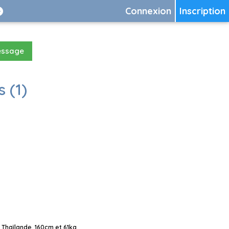
Connexion
Inscription
essage
 (1)
 Thaïlande, 160cm et 61kg