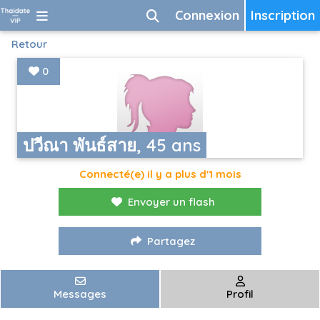
Connexion
Inscription
Retour
0
ปวีณา พันธ์สาย, 45 ans
Connecté(e) il y a plus d'1 mois
Envoyer un flash
Partagez
Messages
Profil