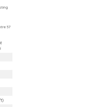
sting
tre 57
t
s
ft)