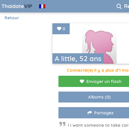
R
Retour
0
A little, 52 ans
Connecté(e) il y a plus d'1 mo
Envoyer un flash
Albums
(0)
Partagez
I I want someone to take car