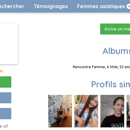
echercher
Témoignages
Femmes asiatiques
Ecrire un m
Albums
Rencontre Femme, A little, 52 an
is
Profils si
e of