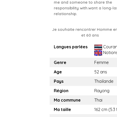
me and someone to share the
responsibility with.want a long-la
relationship.
Je souhaite rencontrer Homme en
et 60 ans
Langues parlées
Couran
Notion
Genre
Femme
Age
52 ans
Pays
Thaïlande
Région
Rayong
Ma commune
Thai
Ma taille
162 cm (5.3 