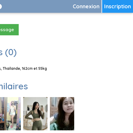
Connexion
Inscription
essage
 (0)
s, Thaïlande, 162cm et 55kg
milaires