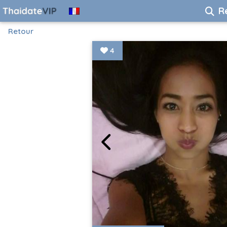
R
Retour
4