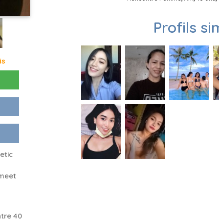
Profils si
is
etic
 meet
tre 40