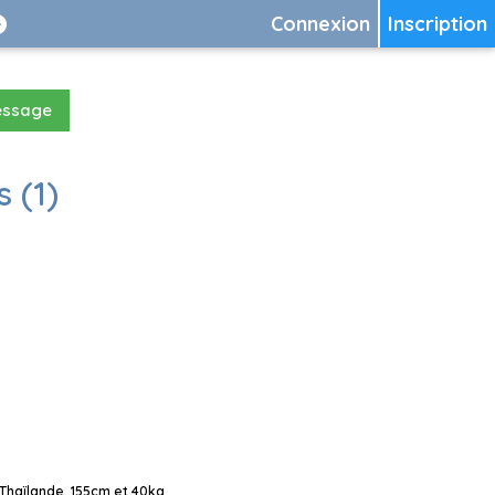
Connexion
Inscription
essage
 (1)
Thaïlande, 155cm et 40kg