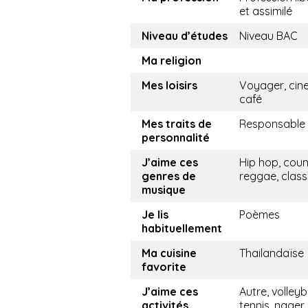
et assimilé
Niveau d’études
Niveau BAC
Ma religion
Mes loisirs
Voyager, cin
café
Mes traits de
Responsable
personnalité
J’aime ces
Hip hop, coun
genres de
reggae, class
musique
Je lis
Poèmes
habituellement
Ma cuisine
Thailandaïse
favorite
J’aime ces
Autre, volleyba
activités
tennis, nager