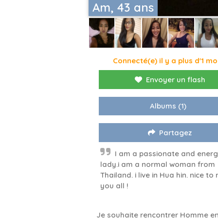
Am, 43 ans
Connecté(e) il y a plus d'1 mo
Envoyer un flash
Albums
(1)
Partagez
I am a passionate and energ
lady.i am a normal woman from
Thailand. i live in Hua hin. nice to
you all !
Je souhaite rencontrer Homme en