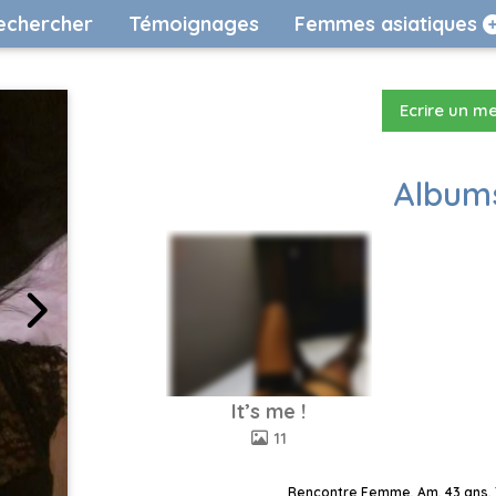
echercher
Témoignages
Femmes asiatiques
Ecrire un m
Albums
It’s me !
11
Rencontre Femme, Am, 43 ans, 