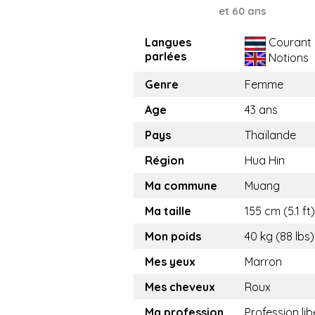
et 60 ans
Langues
Courant
parlées
Notions
Genre
Femme
Age
43 ans
Pays
Thaïlande
Région
Hua Hin
Ma commune
Muang
Ma taille
155 cm (5.1 ft)
Mon poids
40 kg (88 lbs)
Mes yeux
Marron
Mes cheveux
Roux
Ma profession
Profession lib