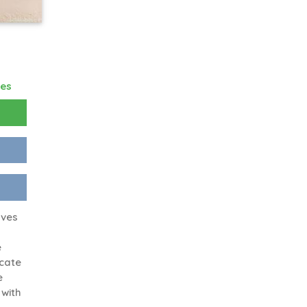
res
oves
e
cate
e
 with