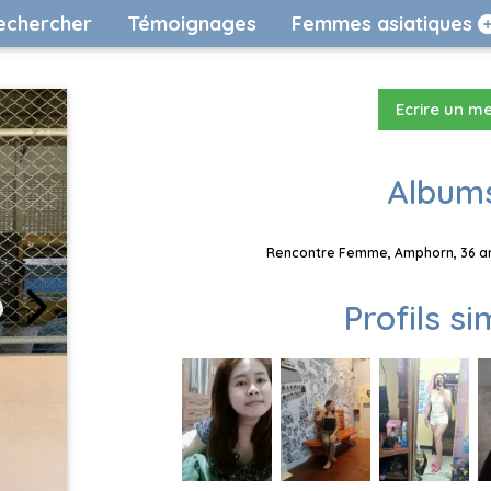
echercher
Témoignages
Femmes asiatiques
Ecrire un m
Albums
Rencontre Femme, Amphorn, 36 ans
Profils si