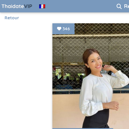
R
Retour
346