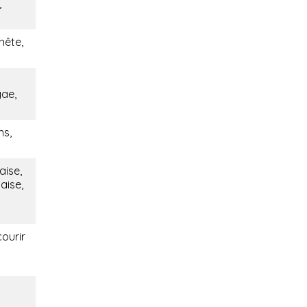
,
nête,
gae,
ns,
aise,
aise,
courir