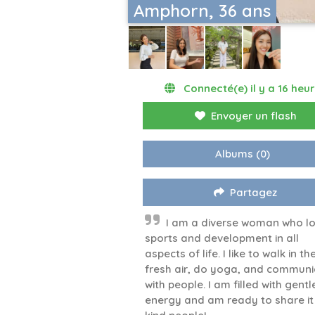
Amphorn, 36 ans
Connecté(e) il y a 16 heu
Envoyer un flash
Albums
(0)
Partagez
I am a diverse woman who l
sports and development in all
aspects of life. I like to walk in th
fresh air, do yoga, and communi
with people. I am filled with gentl
energy and am ready to share it