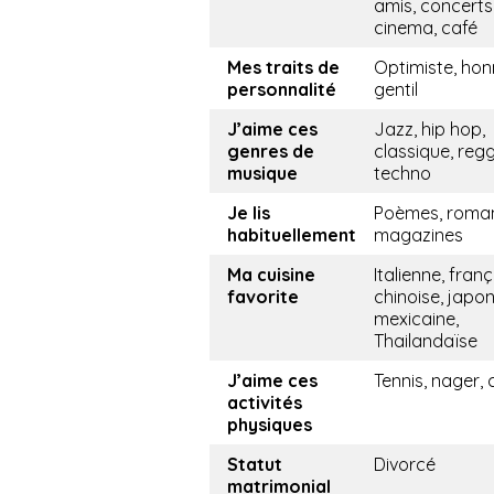
amis, concerts
cinema, café
Mes traits de
Optimiste, hon
personnalité
gentil
J’aime ces
Jazz, hip hop,
genres de
classique, reg
musique
techno
Je lis
Poèmes, roma
habituellement
magazines
Ma cuisine
Italienne, franç
favorite
chinoise, japon
mexicaine,
Thailandaïse
J’aime ces
Tennis, nager, 
activités
physiques
Statut
Divorcé
matrimonial