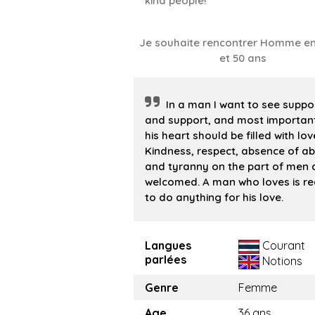
kind people!
Je souhaite rencontrer Homme en
et 50 ans
In a man I want to see suppo
and support, and most important
his heart should be filled with lov
Kindness, respect, absence of a
and tyranny on the part of men 
welcomed. A man who loves is r
to do anything for his love.
Langues
Courant
parlées
Notions
Genre
Femme
Age
36 ans