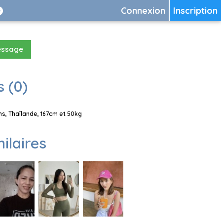
Connexion
Inscription
essage
 (0)
, Thaïlande, 167cm et 50kg
milaires