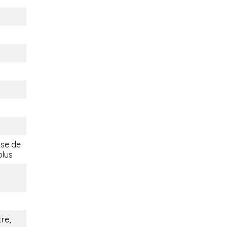
ise de
plus
re,