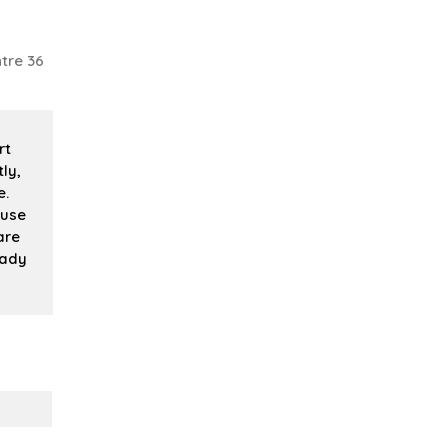
tre 36
rt
ly,
e.
buse
are
eady