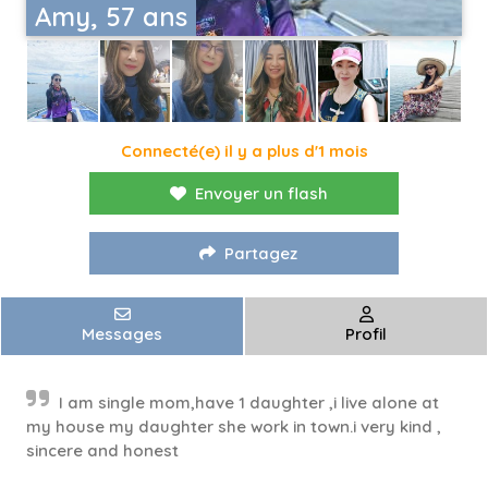
Amy, 57 ans
Connecté(e) il y a plus d'1 mois
Envoyer un flash
Partagez
Messages
Profil
I am single mom,have 1 daughter ,i live alone at
my house my daughter she work in town.i very kind ,
sincere and honest