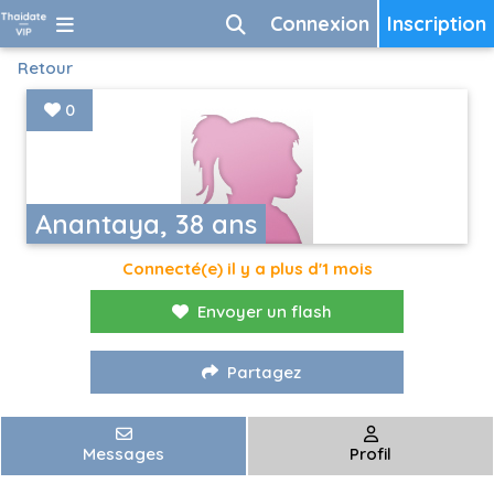
Connexion
Inscription
Retour
0
Anantaya, 38 ans
Connecté(e) il y a plus d'1 mois
Envoyer un flash
Partagez
Messages
Profil