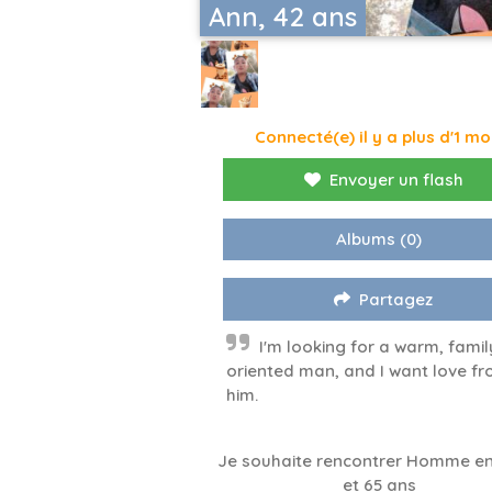
Ann, 42 ans
Connecté(e) il y a plus d'1 mo
Envoyer un flash
Albums
(0)
Partagez
I'm looking for a warm, famil
oriented man, and I want love f
him.
Je souhaite rencontrer Homme en
et 65 ans