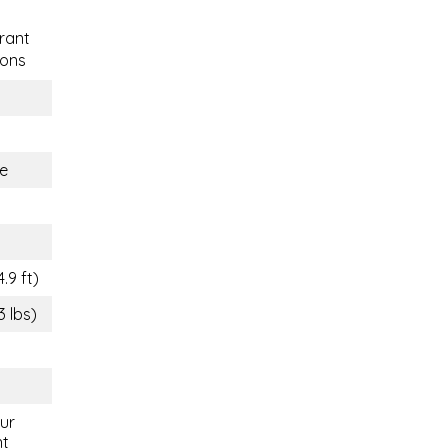
rant
ons
e
.9 ft)
3 lbs)
eur
nt