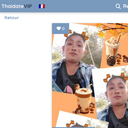
R
Retour
0