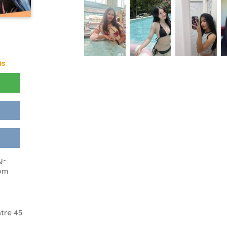
is
y-
rom
tre 45