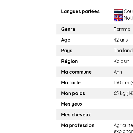
Langues parlées
Cou
Noti
Genre
Femme
Age
42 ans
Pays
Thaïland
Région
Kalasin
Ma commune
Ann
Ma taille
150 cm (4
Mon poids
65 kg (14
Mes yeux
Mes cheveux
Ma profession
Agricult
exploita