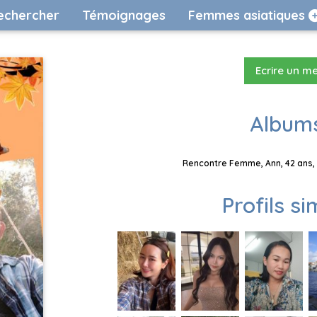
echercher
Témoignages
Femmes asiatiques
Ecrire un m
Albums
Rencontre Femme, Ann, 42 ans, 
Profils si