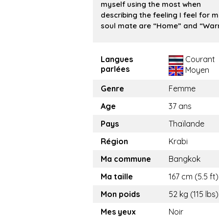
myself using the most when
describing the feeling I feel for 
soul mate are “Home” and “War
Langues
Courant
parlées
Moyen
Genre
Femme
Age
37 ans
Pays
Thaïlande
Région
Krabi
Ma commune
Bangkok
Ma taille
167 cm (5.5 ft)
Mon poids
52 kg (115 lbs)
Mes yeux
Noir