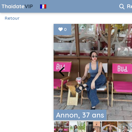
R
Retour
0
Annon, 37 ans