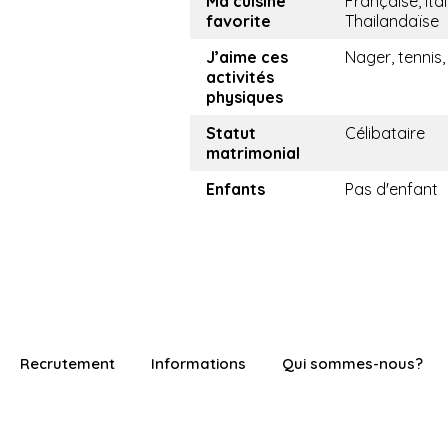
Ma cuisine
Française, ital
favorite
Thailandaïse
J’aime ces
Nager, tennis,
activités
physiques
Statut
Célibataire
matrimonial
Enfants
Pas d'enfant
Recrutement
Informations
Qui sommes-nous?