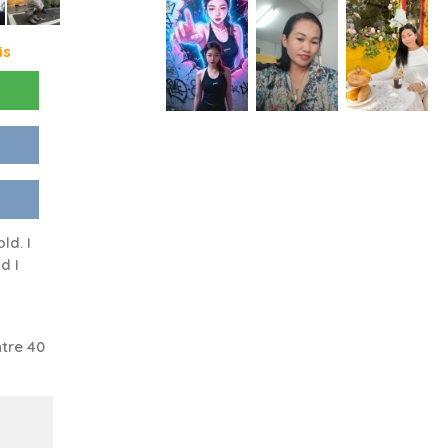
is
ld. I
d I
tre 40