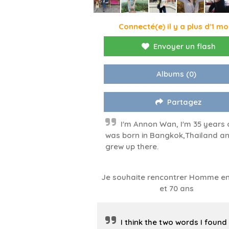
Connecté(e) il y a plus d'1 mo
Envoyer un flash
Albums
(0)
Partagez
I'm Annon Wan, I'm 35 years o
was born in Bangkok,Thailand an
grew up there.
Je souhaite rencontrer Homme en
et 70 ans
I think the two words I found