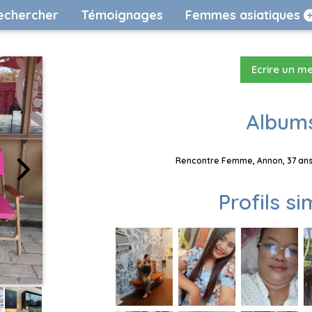
echercher
Témoignages
Femmes asiatiques
Ecrire un m
Albums
Rencontre Femme, Annon, 37 ans,
Profils si