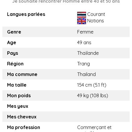
Je souhaite rencontrer Homme entre 40 et 50 ans
Langues parlées
Courant
Notions
Genre
Femme
Age
49 ans
Pays
Thaïlande
Région
Trang
Ma commune
Thailand
Ma taille
154 cm (5.1 ft)
Mon poids
49 kg (108 lbs)
Mes yeux
Mes cheveux
Ma profession
Commerçant et