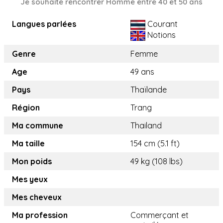
Je souhaite rencontrer Homme entre 40 et 50 ans
Langues parlées
Courant
Notions
Genre
Femme
Age
49 ans
Pays
Thaïlande
Région
Trang
Ma commune
Thailand
Ma taille
154 cm (5.1 ft)
Mon poids
49 kg (108 lbs)
Mes yeux
Mes cheveux
Ma profession
Commerçant et