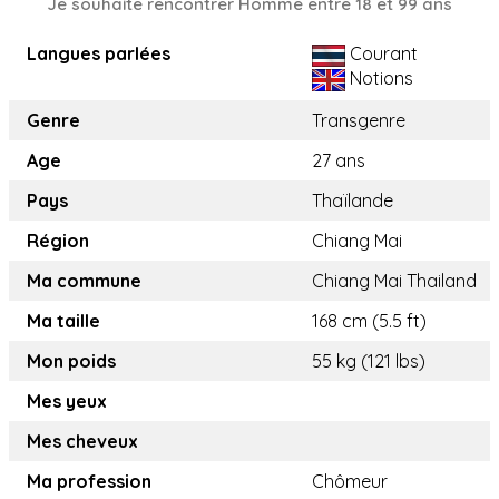
Je souhaite rencontrer Homme entre 18 et 99 ans
Langues parlées
Courant
Notions
Genre
Transgenre
Age
27 ans
Pays
Thaïlande
Région
Chiang Mai
Ma commune
Chiang Mai Thailand
Ma taille
168 cm (5.5 ft)
Mon poids
55 kg (121 lbs)
Mes yeux
Mes cheveux
Ma profession
Chômeur