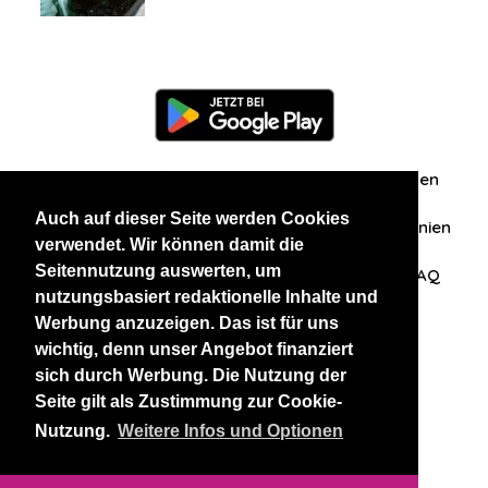
Information
Über uns
Zuschriften/Erfahrungen
Auch auf dieser Seite werden Cookies
Datenschutzerklärung
AGB
Datenschutzrichtlinien
verwendet. Wir können damit die
Seitennutzung auswerten, um
Nehmen Sie Kontakt mit uns auf
Affiliation
FAQ
nutzungsbasiert redaktionelle Inhalte und
Werbung anzuzeigen. Das ist für uns
Unsere anderen Websites
wichtig, denn unser Angebot finanziert
sich durch Werbung. Die Nutzung der
BlackAndBeauties
RussianKisses
Seite gilt als Zustimmung zur Cookie-
Nutzung.
Weitere Infos und Optionen
Copyright 2026 thaidatevip