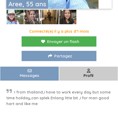
Aree, 55 ans
Connecté(e) il y a plus d'1 mois
Envoyer un flash
Partagez
Messages
Profil
I from thailand,i have to work every day but some
time hoilday,can splek Enlang litte bit ,i for man good
hart and like me